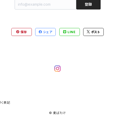
登録
保存
シェア
LINE
ポスト
づく表記
© 麦ばたけ