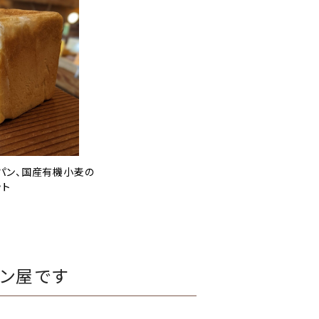
パン、国産有機小麦の
ット
ン屋です